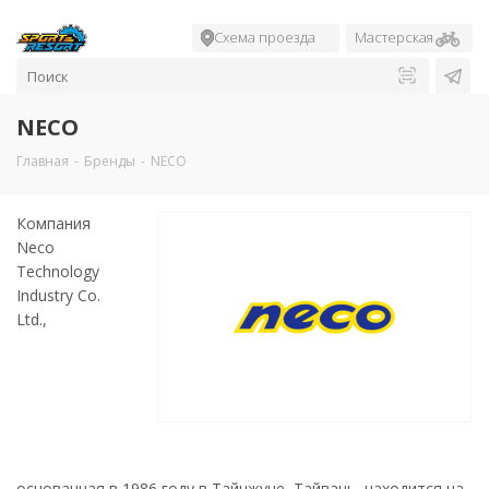
Схема проезда
Мастерская
NECO
Главная
-
Бренды
-
NECO
Компания
Neco
Technology
Industry Co.
Ltd.,
основанная в 1986 году в Тайчжуне, Тайвань, находится на