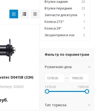
Втулки задние
20
Втулки передние
23
Запчасти для втулок
1
Колеса 27.5"
1
Колеса 29"
1
Эксцентрики и оси
2
Фильтр по параметрам
Розничная цена
atec D041SB (32H)
Артикул: 326222
1378.00
7990.00
руб.
Тип тормоза