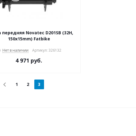
 передняя Novatec D201SB (32H,
150x15mm) Fatbike
Нет в наличии
Артикул: 326132
4 971 руб.
1
2
3