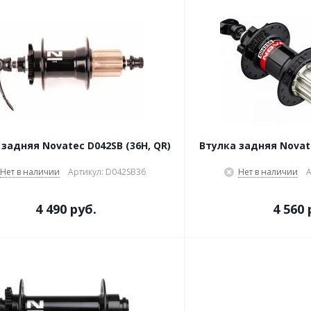
 задняя Novatec D042SB (36H, QR)
Втулка задняя Novate
Нет в наличии
Артикул: D042SB36
Нет в наличии
А
4 490 руб.
4 560 