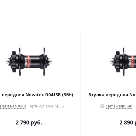
 передняя Novatec D041SB (36H)
Втулка передняя Nov
Нет в наличии
Артикул: D041SB36
Нет в наличии
2 790 руб.
2 890 