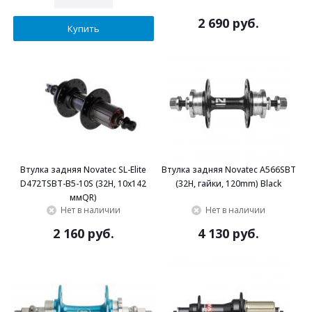
2 690 руб.
Купить
Втулка задняя Novatec SL-Elite
Втулка задняя Novatec A566SBT
D472TSBT-B5-10S (32H, 10x142
(32H, гайки, 120mm) Black
ммQR)
Нет в наличии
Нет в наличии
2 160 руб.
4 130 руб.