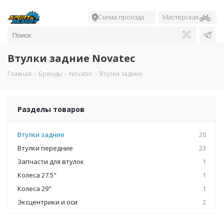
Схема проезда
Мастерская
Втулки задние Novatec
Главная
-
Бренды
-
Novatec
-
Втулки задние
Разделы товаров
Втулки задние
20
Втулки передние
23
Запчасти для втулок
1
Колеса 27.5"
1
Колеса 29"
1
Эксцентрики и оси
2