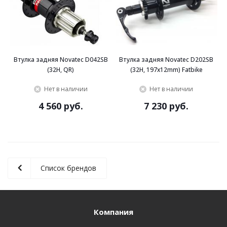
Втулка задняя Novatec D042SB
Втулка задняя Novatec D202SB
(32H, QR)
(32H, 197x12mm) Fatbike
Нет в наличии
Нет в наличии
4 560 руб.
7 230 руб.
Список брендов
Компания