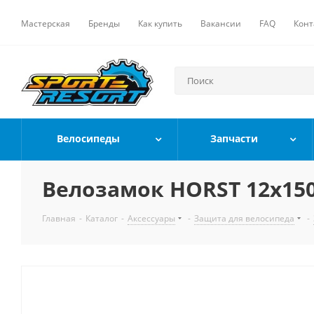
Мастерская
Бренды
Как купить
Вакансии
FAQ
Конт
Велосипеды
Запчасти
Велозамок HORST 12x15
Главная
-
Каталог
-
Аксессуары
-
Защита для велосипеда
-