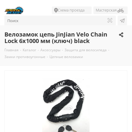
Схема проезда
Мастерская
Велозамок цепь JinJian Velo Chain
Lock 6x1000 мм (ключ) black
Главная
-
Каталог
-
Аксессуары
-
Защита для велосипеда
-
Замки противоугонные
-
Цепные велозамки