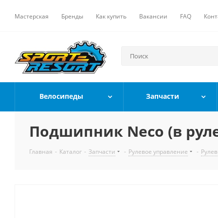
Мастерская
Бренды
Как купить
Вакансии
FAQ
Конт
Велосипеды
Запчасти
Подшипник Neco (в руле
Главная
-
Каталог
-
Запчасти
-
Рулевое управление
-
Рулев