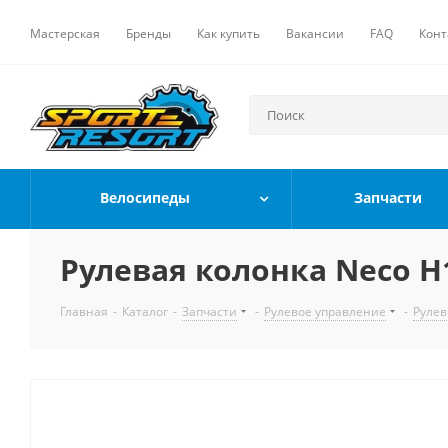
Мастерская
Бренды
Как купить
Вакансии
FAQ
Конт
Велосипеды
Запчасти
Рулевая колонка Neco H189
Главная
-
Каталог
-
Запчасти
-
Рулевое управление
-
Рулев