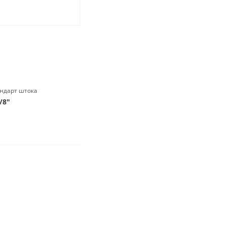
ндарт штока
/8"