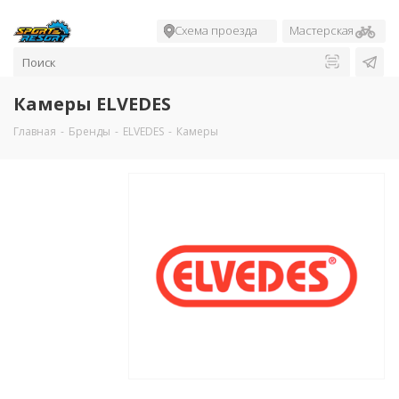
Схема проезда
Мастерская
Камеры ELVEDES
Главная
-
Бренды
-
ELVEDES
-
Камеры