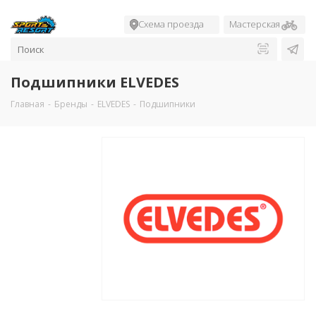
Схема проезда
Мастерская
Подшипники ELVEDES
Главная
-
Бренды
-
ELVEDES
-
Подшипники