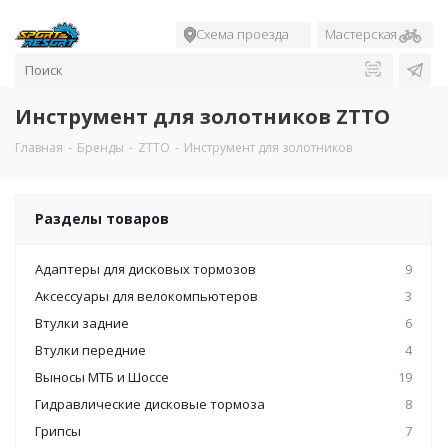
Схема проезда
Мастерская
Инструмент для золотников ZTTO
Главная
-
Бренды
-
ZTTO
-
Инструмент для золотников
Разделы товаров
Адаптеры для дисковых тормозов
9
Аксессуары для велокомпьютеров
3
Втулки задние
6
Втулки передние
4
Выносы МТБ и Шоссе
19
Гидравлические дисковые тормоза
8
Грипсы
7