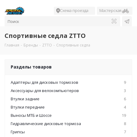
Схема проезда
Мастерская
Спортивные седла ZTTO
Главная
-
Бренды
-
ZTTO
-
Спортивные седла
Разделы товаров
Адаптеры для дисковых тормозов
9
Аксессуары для велокомпьютеров
3
Втулки задние
6
Втулки передние
4
Выносы МТБ и Шоссе
19
Гидравлические дисковые тормоза
8
Грипсы
7