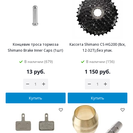
Концевик троса тормоза
Кассета Shimano CS-HG200 (8ск,
Shimano Brake Inner Caps (1шт)
12-32Т),без упак.
В наличии (679)
В наличии (156)
13
руб.
1 150
руб.
Купить
Купить