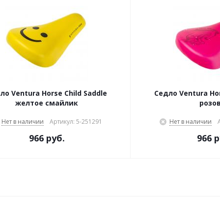
ло Ventura Horse Child Saddle
Седло Ventura Hor
желтое смайлик
розо
Нет в наличии
Артикул: 5-251291
Нет в наличии
966 руб.
966 р