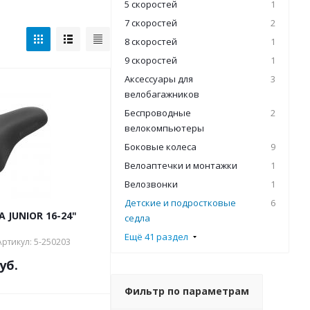
5 скоростей
1
7 скоростей
2
8 скоростей
1
9 скоростей
1
Аксессуары для
3
велобагажников
Беспроводные
2
велокомпьютеры
Боковые колеса
9
Велоаптечки и монтажки
1
Велозвонки
1
Детские и подростковые
6
A JUNIOR 16-24"
седла
Ещё 41 раздел
Артикул: 5-250203
уб.
Фильтр по параметрам