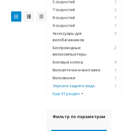
5 скоростей
1
7 скоростей
2
8 скоростей
1
9 скоростей
1
Аксессуары для
3
велобагажников
Беспроводные
2
велокомпьютеры
Боковые колеса
9
Велоаптечки и монтажки
1
Велозвонки
1
Зеркала заднего вида
1
Ещё 41 раздел
Фильтр по параметрам