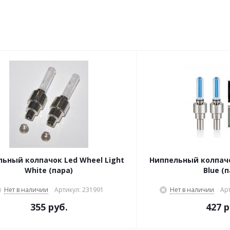
ьный колпачок Led Wheel Light
Ниппельный колпачо
White (пара)
Blue (
Нет в наличии
Артикул: 231991
Нет в наличии
Арт
355 руб.
427 р