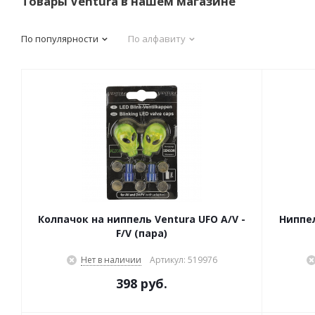
Товары Ventura в нашем магазине
По популярности
По алфавиту
Колпачок на ниппель Ventura UFO A/V -
Ниппел
F/V (пара)
Нет в наличии
Артикул: 519976
398 руб.