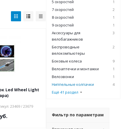
5 скоростей
1
7 скоростей
2
8 скоростей
1
9 скоростей
1
Аксессуары для
3
велобагажников
Беспроводные
2
велокомпьютеры
Боковые колеса
9
Велоаптечки и монтажки
1
Велозвонки
1
Ниппельные колпачки
4
к Led Wheel Light
Ещё 41 раздел
пара)
икул: 23469 / 23679
Фильтр по параметрам
уб.