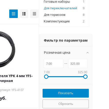
Готовые наборы
1
Для переключателей
9
Для тормозов
8
Комплектующие
2
Фильтр по параметрам
Розничная цена
7.00
325.00
еля YPK 4 мм YFS-
 черная
ртикул: YFS-4107
уб.
Сбросить