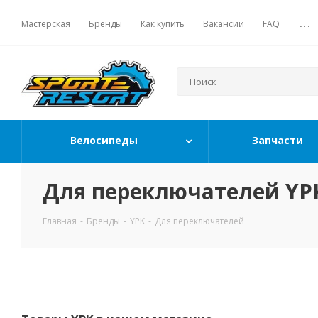
Мастерская
Бренды
Как купить
Вакансии
FAQ
...
Велосипеды
Запчасти
Для переключателей YP
Главная
-
Бренды
-
YPK
-
Для переключателей