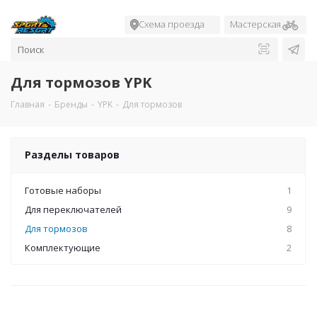
Схема проезда
Мастерская
Для тормозов YPK
Главная
-
Бренды
-
YPK
-
Для тормозов
Разделы товаров
Готовые наборы
1
Для переключателей
9
Для тормозов
8
Комплектующие
2