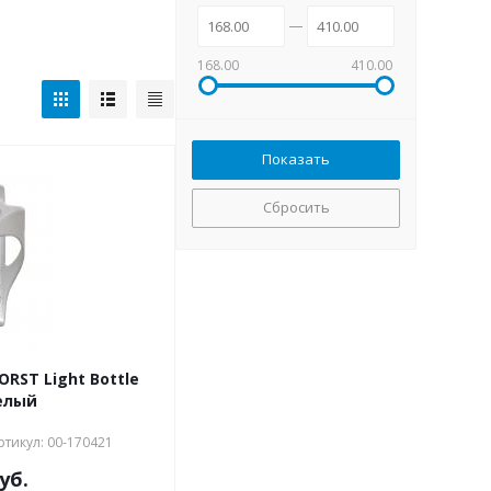
168.00
410.00
Сбросить
RST Light Bottle
елый
ртикул: 00-170421
уб.