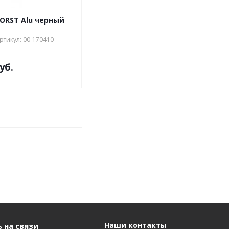
ORST Alu черный
ртикул: 00-170410
уб.
Наши контакты
 на связи