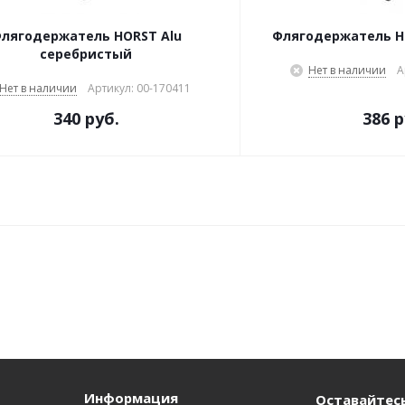
лягодержатель HORST Alu
Флягодержатель H
серебристый
Нет в наличии
А
Нет в наличии
Артикул: 00-170411
340 руб.
386 р
Информация
Оставайтесь