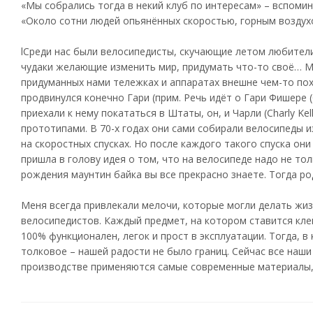
«Мы собрались тогда в некий клуб по интересам» – вспомин
«Около сотни людей опьянённых скоростью, горным воздух
lСреди нас были велосипедисты, скучающие летом любител
чудаки желающие изменить мир, придумать что-то своё… М
придуманных нами тележках и аппаратах внешне чем-то по
продвинулся конечно Гари (прим. Речь идёт о Гари Фишере (Ga
приехали к нему покататься в Штаты, он, и Чарли (Charly Ke
прототипами. В 70-х годах они сами собирали велосипеды и
на скоростных спусках. Но после каждого такого спуска он
пришла в голову идея о том, что на велосипеде надо не то
рождения маунтин байка вы все прекрасно знаете. Тогда р
Меня всегда привлекали мелочи, которые могли делать жиз
велосипедистов. Каждый предмет, на котором ставится кл
100% функционален, легок и прост в эксплуатации. Тогда, в
толковое – нашей радости не было границ. Сейчас все наш
производстве применяются самые современные материалы, 