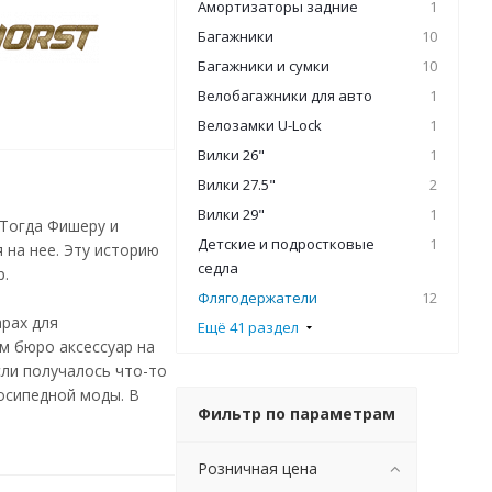
Амортизаторы задние
1
Багажники
10
Багажники и сумки
10
Велобагажники для авто
1
Велозамки U-Lock
1
Вилки 26"
1
Вилки 27.5"
2
Вилки 29"
1
 Тогда Фишеру и
Детские и подростковые
1
 на нее. Эту историю
седла
р.
Флягодержатели
12
арах для
Ещё 41 раздел
м бюро аксессуар на
сли получалось что-то
осипедной моды. В
Фильтр по параметрам
Розничная цена