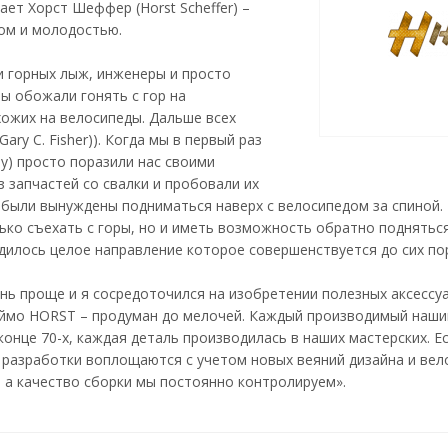
ает Хорст Шеффер (Horst Scheffer) –
ом и молодостью.
и горных лыж, инженеры и просто
ы обожали гонять с гор на
хожих на велосипеды. Дальше всех
ry C. Fisher)). Когда мы в первый раз
lly) просто поразили нас своими
з запчастей со свалки и пробовали их
и были вынуждены подниматься наверх с велосипедом за спиной.
лько съехать с горы, но и иметь возможность обратно подняться
одилось целое направление которое совершенствуется до сих по
нь проще и я сосредоточился на изобретении полезных аксессу
еймо HORST – продуман до мелочей. Каждый производимый наши
 конце 70-х, каждая деталь производилась в наших мастерских. Е
и разработки воплощаются с учетом новых веяний дизайна и вел
а качество сборки мы постоянно контролируем».