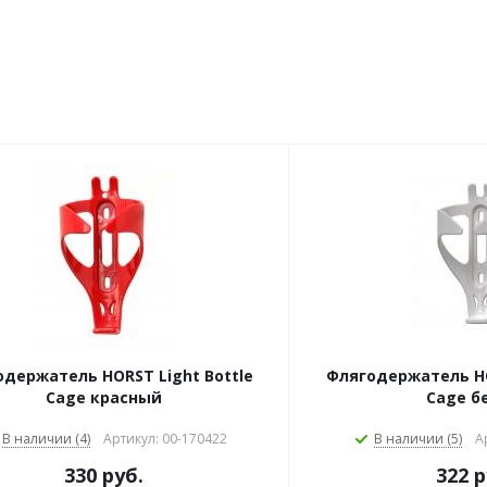
держатель HORST Light Bottle
Флягодержатель HO
Cage красный
Cage б
В наличии (4)
Артикул: 00-170422
В наличии (5)
А
330 руб.
322 р