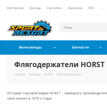
Мастерская
Бренды
Как купить
Вакансии
FAQ
...
Велосипеды
Запчасти
Флягодержатели HORST
Главная
-
Бренды
-
HORST
-
Флягодержатели
История торговой марки HORST – немецкого производителя
своё начало в 1970-х годах.