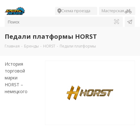
Схема проезда
Мастерская
Педали платформы HORST
Главная
-
Бренды
-
HORST
-
Педали платформы
История
торговой
марки
HORST –
немецкого