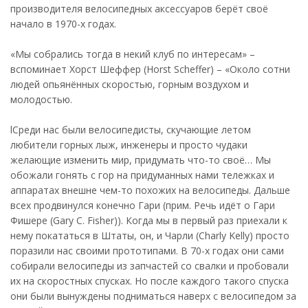
производителя велосипедных аксессуаров берёт своё
начало в 1970-х годах.
«Мы собрались тогда в некий клуб по интересам» –
вспоминает Хорст Шеффер (Horst Scheffer) – «Около сотни
людей опьянённых скоростью, горным воздухом и
молодостью.
lСреди нас были велосипедисты, скучающие летом
любители горных лыж, инженеры и просто чудаки
желающие изменить мир, придумать что-то своё… Мы
обожали гонять с гор на придуманных нами тележках и
аппаратах внешне чем-то похожих на велосипеды. Дальше
всех продвинулся конечно Гари (прим. Речь идёт о Гари
Фишере (Gary C. Fisher)). Когда мы в первый раз приехали к
нему покататься в Штаты, он, и Чарли (Charly Kelly) просто
поразили нас своими прототипами. В 70-х годах они сами
собирали велосипеды из запчастей со свалки и пробовали
их на скоростных спусках. Но после каждого такого спуска
они были вынуждены подниматься наверх с велосипедом за