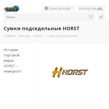
Схема проезда
Мастерская
Сумки подседельные HORST
Главная
-
Бренды
-
HORST
-
Сумки подседельные
История
торговой
марки
HORST –
немецкого