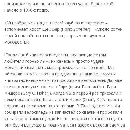
производителя велосипедных аксессуаров берёт своё
начало в 1970-х годах.
«Мы собрались тогда в некий клуб по интересам» –
вспоминает Хорст Шеффер (Horst Scheffer) – «Около сотни
людей опьянённых скоростью, горным воздухом и
молодостью.
lСреди нас были велосипедисты, скучающие летом
любители горных лыж, инженеры и просто чудаки
желающие изменить мир, придумать что-то своё… Мы
обожали гонять с гор на придуманных нами тележках и
аппаратах внешне чем-то похожих на велосипеды. Дальше
всех продвинулся конечно Гари (прим. Речь идёт о Гари
Фишере (Gary C. Fisher)). Когда мы в первый раз приехали к
нему покататься в Штаты, он, и Чарли (Charly Kelly) просто
поразили нас своими прототипами. В 70-х годах они сами
собирали велосипеды из запчастей со свалки и пробовали
их на скоростных спусках. Но после каждого такого спуска
они были вынуждены подниматься наверх с велосипедом за