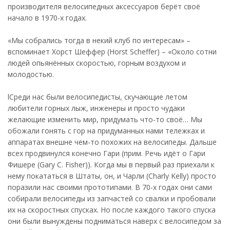
производителя велосипедных аксессуаров берёт своё
начало в 1970-х годах.
«Мы собрались тогда в некий клуб по интересам» –
вспоминает Хорст Шеффер (Horst Scheffer) – «Около сотни
людей опьянённых скоростью, горным воздухом и
молодостью.
lСреди нас были велосипедисты, скучающие летом
любители горных лыж, инженеры и просто чудаки
желающие изменить мир, придумать что-то своё… Мы
обожали гонять с гор на придуманных нами тележках и
аппаратах внешне чем-то похожих на велосипеды. Дальше
всех продвинулся конечно Гари (прим. Речь идёт о Гари
Фишере (Gary C. Fisher)). Когда мы в первый раз приехали к
нему покататься в Штаты, он, и Чарли (Charly Kelly) просто
поразили нас своими прототипами. В 70-х годах они сами
собирали велосипеды из запчастей со свалки и пробовали
их на скоростных спусках. Но после каждого такого спуска
они были вынуждены подниматься наверх с велосипедом за