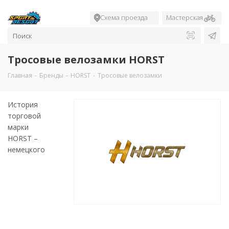
Схема проезда
Мастерская
Тросовые велозамки HORST
Главная
-
Бренды
-
HORST
-
Тросовые велозамки
История
торговой
марки
HORST –
немецкого